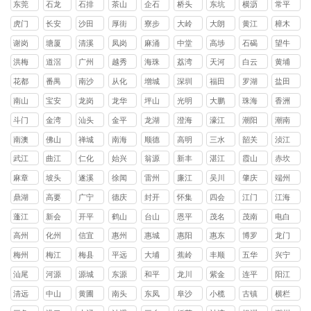
东莞
石龙
石排
茶山
企石
桥头
东坑
横沥
常平
镇
镇
镇
镇
镇
镇
镇
镇
虎门
长安
沙田
厚街
寮步
大岭
大朗
黄江
樟木
镇
镇
镇
镇
镇
山镇
镇
镇
头镇
谢岗
塘厦
清溪
凤岗
麻涌
中堂
高埗
石碣
望牛
镇
镇
镇
镇
镇
镇
镇
镇
墩镇
洪梅
道滘
广州
越秀
海珠
荔湾
天河
白云
黄埔
镇
镇
区
区
区
区
区
区
花都
番禺
南沙
从化
增城
深圳
福田
罗湖
盐田
区
区
区
区
区
区
区
区
南山
宝安
龙岗
龙华
坪山
光明
大鹏
珠海
香洲
区
区
区
区
区
区
新区
区
斗门
金湾
汕头
金平
龙湖
澄海
濠江
潮阳
潮南
区
区
区
区
区
区
区
区
南澳
佛山
禅城
南海
顺德
高明
三水
韶关
浈江
县
区
区
区
区
区
区
武江
曲江
仁化
始兴
翁源
新丰
湛江
霞山
赤坎
区
区
县
县
县
县
区
区
麻章
坡头
遂溪
徐闻
雷州
廉江
吴川
肇庆
端州
区
区
县
县
市
市
市
区
鼎湖
高要
广宁
德庆
封开
怀集
四会
江门
江海
区
区
县
县
县
县
市
区
蓬江
新会
开平
鹤山
台山
恩平
茂名
茂南
电白
区
区
县
县
县
县
区
区
高州
化州
信宜
惠州
惠城
惠阳
惠东
博罗
龙门
市
市
市
区
区
县
县
县
梅州
梅江
梅县
平远
大埔
蕉岭
丰顺
五华
兴宁
区
区
县
县
县
县
县
市
汕尾
河源
源城
东源
和平
龙川
紫金
连平
阳江
区
县
县
县
县
县
清远
中山
黄圃
南头
东凤
阜沙
小榄
古镇
横栏
镇
镇
镇
镇
镇
镇
镇