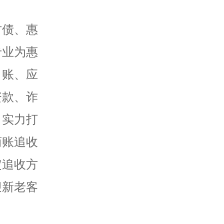
讨债、惠
专业为惠
角账、应
资款、诈
、实力打
商账追收
定追收方
迎新老客