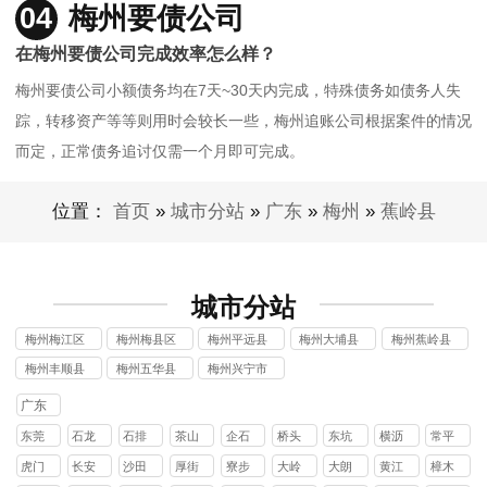
04
梅州要债公司
在梅州要债公司完成效率怎么样？
梅州要债公司小额债务均在7天~30天内完成，特殊债务如债务人失
踪，转移资产等等则用时会较长一些，梅州追账公司根据案件的情况
而定，正常债务追讨仅需一个月即可完成。
位置：
首页
»
城市分站
»
广东
»
梅州
»
蕉岭县
城市分站
梅州梅江区
梅州梅县区
梅州平远县
梅州大埔县
梅州蕉岭县
讨债公司
讨债公司
讨债公司
讨债公司
讨债公司
梅州丰顺县
梅州五华县
梅州兴宁市
讨债公司
讨债公司
讨债公司
广东
东莞
石龙
石排
茶山
企石
桥头
东坑
横沥
常平
镇
镇
镇
镇
镇
镇
镇
镇
虎门
长安
沙田
厚街
寮步
大岭
大朗
黄江
樟木