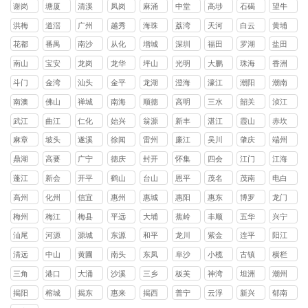
镇
镇
镇
镇
镇
山镇
镇
镇
头镇
谢岗
塘厦
清溪
凤岗
麻涌
中堂
高埗
石碣
望牛
镇
镇
镇
镇
镇
镇
镇
镇
墩镇
洪梅
道滘
广州
越秀
海珠
荔湾
天河
白云
黄埔
镇
镇
区
区
区
区
区
区
花都
番禺
南沙
从化
增城
深圳
福田
罗湖
盐田
区
区
区
区
区
区
区
区
南山
宝安
龙岗
龙华
坪山
光明
大鹏
珠海
香洲
区
区
区
区
区
区
新区
区
斗门
金湾
汕头
金平
龙湖
澄海
濠江
潮阳
潮南
区
区
区
区
区
区
区
区
南澳
佛山
禅城
南海
顺德
高明
三水
韶关
浈江
县
区
区
区
区
区
区
武江
曲江
仁化
始兴
翁源
新丰
湛江
霞山
赤坎
区
区
县
县
县
县
区
区
麻章
坡头
遂溪
徐闻
雷州
廉江
吴川
肇庆
端州
区
区
县
县
市
市
市
区
鼎湖
高要
广宁
德庆
封开
怀集
四会
江门
江海
区
区
县
县
县
县
市
区
蓬江
新会
开平
鹤山
台山
恩平
茂名
茂南
电白
区
区
县
县
县
县
区
区
高州
化州
信宜
惠州
惠城
惠阳
惠东
博罗
龙门
市
市
市
区
区
县
县
县
梅州
梅江
梅县
平远
大埔
蕉岭
丰顺
五华
兴宁
区
区
县
县
县
县
县
市
汕尾
河源
源城
东源
和平
龙川
紫金
连平
阳江
区
县
县
县
县
县
清远
中山
黄圃
南头
东凤
阜沙
小榄
古镇
横栏
镇
镇
镇
镇
镇
镇
镇
三角
港口
大涌
沙溪
三乡
板芙
神湾
坦洲
潮州
镇
镇
镇
镇
镇
镇
镇
镇
揭阳
榕城
揭东
惠来
揭西
普宁
云浮
新兴
郁南
区
区
县
县
市
县
县